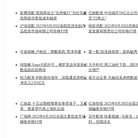
富腾优配 英国将设立“住房银行”为住宅建
亿财配资 中信城开10亿元公
筑商提供更低成本融资
至“已终止”
沪深优配 2025年9月20日洛阳宏进农副产
锦富优配 2025年9月20日济
品批发市场有限公司价格行情
发发展有限责任公司价格行情
中鼎策略 卢柏生：赣鄱易风·慧泽华夏
爱一配 段浪雄老师：易风毓秀
98策略 SpaceX获许可，佛罗里达州发射次
大牛时代 周三油价下跌，因OP
数或超此前两倍
次增产
恒力配资 利欧股份涨停，深股通龙虎榜上
易方达证券 天融信龙虎榜数据
净买入2.05亿元
汇操盘 十五运围棋预赛在奉贤落子，王星
亿海智投 2025年8月28日全
昊、唐嘉雯代表上海队出战
场鳊鱼价格行情
广瑞网 2025年8月28日全国主要批发市场
启牛配资 快看视频 | 马斯克
鳗鱼价格行情
到，但我没去