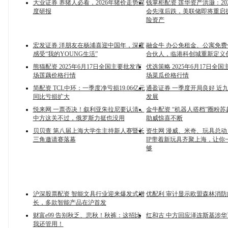
大业证券 养猪人必看，2026年猪价走势深
钱掌柜配资 莲华资产洪灏：20
度研报
会先涨后跌，美联储即将重启
险资产
宏发证券 洋朋友在杨浦喜迎中国年，深度
融金牛 办公免租金、公寓免
感受“我的YOUNG生活”
合伙人，临港科创城重新定义
熊猫配资 2025年6月17日全国主要批发市
优选策略 2025年6月17日全
场莲藕价格行情
场菜瓜价格行情
简配资 TCL中环：一季度净亏损19.06亿元
通盈证券 一季度开局良好 近
同比亏损扩大
发展
悦来网 一票否决！叙利亚朱拉尼要认清，
金牛配资 “机器人搭档”圈粉苏
中方这关不过，俄罗斯力挺也没用
助威惊喜不断
贝贝查 第八届上海大学生主持新人赛暨长
资生网 漫威、米奇、玩具总
三角邀请赛落幕
IP带着新玩具齐聚上海，让你一
够
沪深股票配资 智能文具行业迎来爆发式增
优配利 审计显示欧盟森林消防
长，多款智能产品在沪首发
财富e99 告别秋乏、悲秋！秋裤：这招比
红和古 中方回应泽连斯基涉华
我还管用！