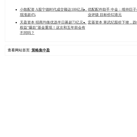
小散配资 A股宁德时代成交额达100亿元，
优配配件助手 中金：维持巨
现涨超4%
业评级 目标价82港元
天盈资本 招商均衡优选半日募超73亿元，
宏基资本 寒武纪股价下挫，跌
权益“爆款”基金重现！这次和五年前会有
不同吗？
查看网站首页:
策略集中盈