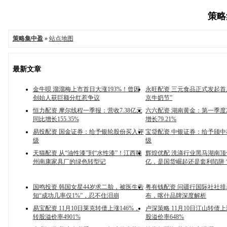
策略集
策略集中盈
»
站点地图
最新文章
金牛呗 溜溜梅上市首日大涨193%！曾因
永旺配资 三元食品正式发起首
创始人获巨额分红惹争议
京牛奶节”
恒力配资 摩尔线程一季报：营收7.38亿元
六六配资 湖南黄金：第一季
同比增长155.35%
增长79.21%
易投配资 国金证券：给予银轮股份买入评
宝贷配资 中银证券：给予颀
级
级
天猫配资 从“油性漆”到“水性漆”！江西赣
辉煌优配 洗涤行业黑马湖南
州南康家具厂的绿色转型记
亿，是国货崛起还是套利陷阱
国鸣投资 韩国女星44岁求二胎，被医生告
粤有钱配资 问疆行国际社社
知“成功几率仅1%”，忍不住泪崩
布，喀什品牌深度解析
易宝配资 11月10日莱克转债上涨146%，
卢深策略 11月10日江山转债上
转股溢价率4901%
股溢价率648%